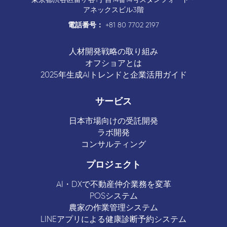
東京都渋谷区富ヶ谷1丁目14番14号スタンフォード・
アネックスビル3階
電話番号：
+81 80 7702 2197
人材開発戦略の取り組み
オフショアとは
2025年生成AIトレンドと企業活用ガイド
サービス
日本市場向けの受託開発
ラボ開発
コンサルティング
プロジェクト
AI・DXで不動産仲介業務を変革
POSシステム
農家の作業管理システム
LINEアプリによる健康診断予約システム