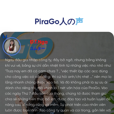
PiraGo人の
声
Đ.T.Nga
コムター
Ngày đầu gia nhập công ty, đầy bỡ ngỡ, nhưng bằng không
khí vui vẻ, bằng sự chỉ dẫn nhiệt tình từ những việc nho nhỏ như:
"Trưa nay em đã có cơm chưa ? , "việc thiết lập các acc dùng
cho công việc có vấn đề gì thì cứ hỏi anh/chị nhé! ..." nên mọi lo
lắng nhanh chóng được xóa bỏ. Và đó không phải là sự ưu ái
dành cho riêng tôi, mà chính là 1 nét văn hóa của PiraGo. Vào
các ngày Thứ 7 đầu tiên của tháng, chúng tớ được tham gia
chia sẻ những kiến thức bổ ích, được đào tạo và huấn luyện để
nâng cao kĩ năng cứng và mềm. Sự phát triển của nhân viên
luôn được ban lãnh đao công ty quan và coi trọng, gắn liền với