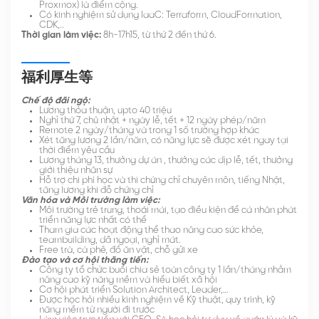
Proxmox) là điểm cộng.
Có kinh nghiệm sử dụng IaaC: Terraform, CloudFormation,
CDK,..
Thời gian làm việc:
8h-17h15, từ thứ 2 đến thứ 6.
福利厚生等
Chế độ đãi ngộ:
Lương thỏa thuận, upto 40 triệu
Nghỉ thứ 7, chủ nhật + ngày lễ, tết + 12 ngày phép/năm
Remote 2 ngày/tháng và trong 1 số trường hợp khác
Xét tăng lương 2 lần/năm, có năng lực sẽ được xét ngay tại
thời điểm yêu cầu
Lương tháng 13, thưởng dự án , thưởng các dịp lễ, tết, thưởng
giới thiệu nhân sự
Hỗ trợ chi phí học và thi chứng chỉ chuyên môn, tiếng Nhật,
tăng lương khi đỗ chứng chỉ
Văn hóa và Môi trường làm việc:
Môi trường trẻ trung, thoải mái, tạo điều kiện để cá nhân phát
triển năng lực nhất có thể
Tham gia các hoạt động thể thao nâng cao sức khỏe,
teambuilding, dã ngoại, nghỉ mát.
Free trà, cà phê, đồ ăn vặt, chỗ gửi xe
Đào tạo và cơ hội thăng tiến:
Công ty tổ chức buổi chia sẻ toàn công ty 1 lần/tháng nhằm
nâng cao kỹ năng mềm và hiểu biết xã hội
Cơ hội phát triển Solution Architect, Leader,…
Được học hỏi nhiều kinh nghiệm về Kỹ thuật, quy trình, kỹ
năng mềm từ người đi trước