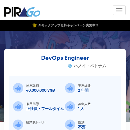
AIモックアップ無料キャンペーン実施中!!!
DevOps Engineer
ハノイ・ベトナム
職種詳細
給与詳細
実務経験
40.000.000 VNĐ
2 年間
雇用形態
募集人数
正社員・フールタイム
1
人
従業員レベル
性別
不要