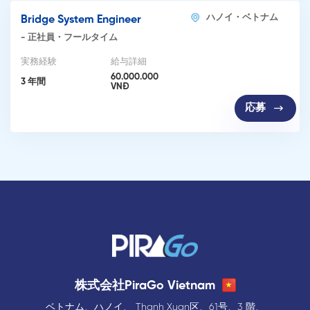
ハノイ・ベトナム
Bridge System Engineer
-
正社員・フールタイム
実務経験
給与詳細
60.000.000
3 年間
VNĐ
応募
株式会社PiraGo Vietnam
ベトナム、ハノイ、 Thanh Xuan区、61号、3 階、