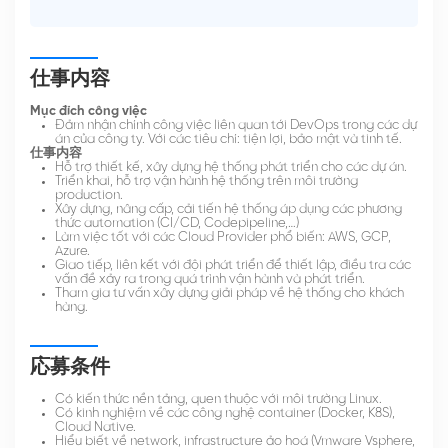
仕事内容
Mục đích công việc
Đảm nhận chính công việc liên quan tới DevOps trong các dự
án của công ty. Với các tiêu chí: tiện lợi, bảo mật và tinh tế.
仕事内容
Hỗ trợ thiết kế, xây dựng hệ thống phát triển cho các dự án.
Triển khai, hỗ trợ vận hành hệ thống trên môi trường
production.
Xây dựng, nâng cấp, cải tiến hệ thống áp dụng các phương
thức automation (CI/CD, Codepipeline,…)
Làm việc tốt với các Cloud Provider phổ biến: AWS, GCP,
Azure.
Giao tiếp, liên kết với đội phát triển để thiết lập, điều tra các
vấn đề xảy ra trong quá trình vận hành và phát triển.
Tham gia tư vấn xây dựng giải pháp về hệ thống cho khách
hàng.
応募条件
Có kiến thức nền tảng, quen thuộc với môi trường Linux.
Có kinh nghiệm về các công nghệ container (Docker, K8S),
Cloud Native.
Hiểu biết về network, infrastructure ảo hoá (Vmware Vsphere,