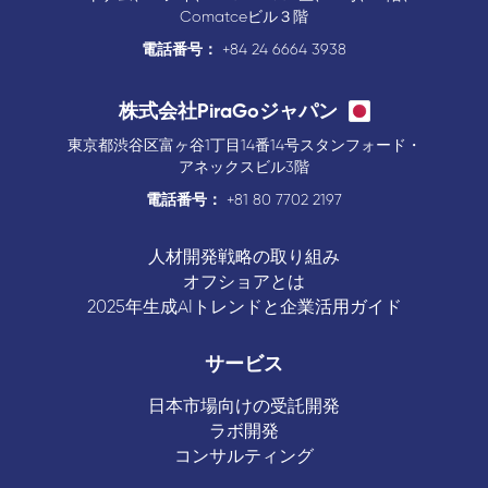
Comatceビル３階
電話番号：
+84 24 6664 3938
株式会社PiraGoジャパン
東京都渋谷区富ヶ谷1丁目14番14号スタンフォード・
アネックスビル3階
電話番号：
+81 80 7702 2197
人材開発戦略の取り組み
オフショアとは
2025年生成AIトレンドと企業活用ガイド
サービス
日本市場向けの受託開発
ラボ開発
コンサルティング