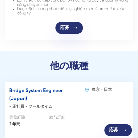
Làm việc trực tiếp với CEO, SA học hỏi tư duy về quản lý và kỹ
năng chuyên môn
Được định hướng phát triển sự nghiệp theo Career Path của
công ty.
応募
他の職種
東京・日本
Bridge System Engineer
(Japan)
-
正社員・フールタイム
実務経験
給与詳細
2 年間
応募