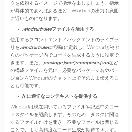
クを依頼するイメージで指示を出しましょう。指示
が具体的であればあるほど、Windsurfの出力も意図
に近いものになります。
.windsurfrules
ファイルを活用する
使用するフロントエンド／バックエンドのライブラ
リを
.windsurfrules
に明確に定義し、Windsurfがそれ
らのパッケージ内でコードを生成するように設定で
きます。また、
package.json
や
composer.json
など
の構成ファイルを元に、必要なパッケージ名やバー
ジョンをWindsurfのチャット上でそのまま伝えるこ
とも可能です。
AIに適切なコンテキストを提供する
Windsurfは現在開いているファイルや記述中のコー
ドスタイルを認識します。そのため、タスクに関連
するファイルだけを開き、不要なファイルは閉じる
ことで、より高精度なコード生成が期待できます。