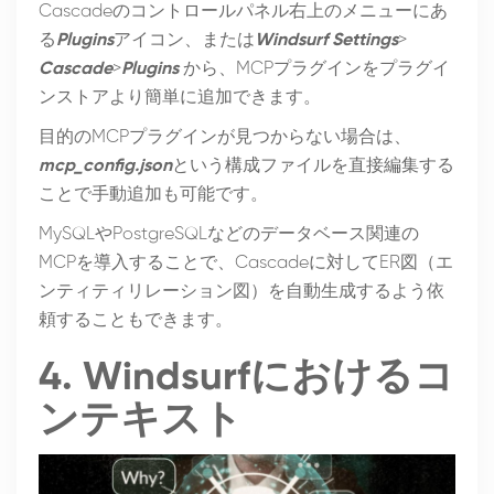
Cascadeのコントロールパネル右上のメニューにあ
る
Plugins
アイコン、または
Windsurf Settings
>
Cascade
>
Plugins
から、MCPプラグインをプラグイ
ンストアより簡単に追加できます。
目的のMCPプラグインが見つからない場合は、
mcp_config.json
という構成ファイルを直接編集する
ことで手動追加も可能です。
MySQLやPostgreSQLなどのデータベース関連の
MCPを導入することで、Cascadeに対してER図（エ
ンティティリレーション図）を自動生成するよう依
頼することもできます。
4. Windsurfにおけるコ
ンテキスト