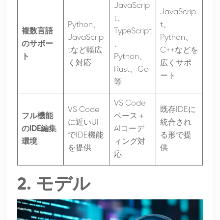
JavaScrip
JavaScrip
t、
Python、
t、
複数言語
TypeScript
JavaScrip
Python、
のサポー
、
tなど幅広
C++などを
ト
Python、
く対応
広くサポ
Rust、Go
ート
等
VS Code
VS Code
既存IDEに
フル機能
ベース＋
に近いUI
統合され
のIDE編集
AIコーデ
でIDE機能
る形で提
環境
ィング対
を提供
供
応
2. モデル