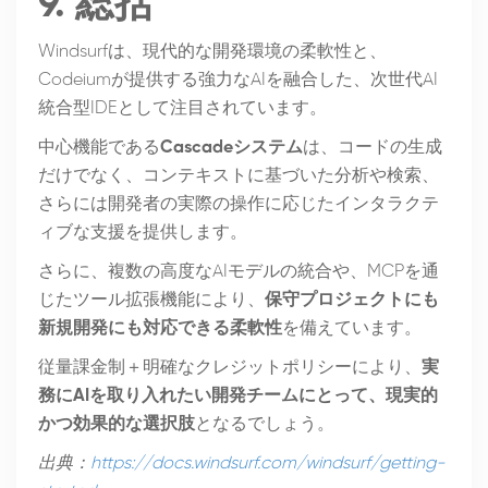
9. 総括
Windsurfは、現代的な開発環境の柔軟性と、
Codeiumが提供する強力なAIを融合した、次世代AI
統合型IDEとして注目されています。
中心機能である
Cascadeシステム
は、コードの生成
だけでなく、コンテキストに基づいた分析や検索、
さらには開発者の実際の操作に応じたインタラクテ
ィブな支援を提供します。
さらに、複数の高度なAIモデルの統合や、MCPを通
じたツール拡張機能により、
保守プロジェクトにも
新規開発にも対応できる柔軟性
を備えています。
従量課金制＋明確なクレジットポリシーにより、
実
務にAIを取り入れたい開発チームにとって、現実的
かつ効果的な選択肢
となるでしょう。
出典：
https://docs.windsurf.com/windsurf/getting-