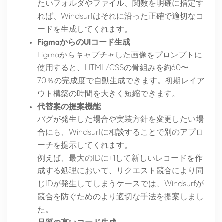
たいフォルダやファイル、関数を明確に指定す
れば、Windsurfはそれに沿った正確で適切なコ
ードを生成してくれます。
FigmaからのUIコード生成
Figmaからキャプチャした画像をプロンプトに
使用すると、HTML/CSSの骨組みを約60〜
70％の完成度で自動生成できます。初期レイア
ウト構築の時間を大きく短縮できます。
代替案の提案機能
バグが発生した場合や実装方針を変更したい場
合にも、Windsurfに相談することで別のアプロ
ーチを提示してくれます。
例えば、最大のIDに+1して新しいレコードを作
成する処理において、リクエスト競合により同
じIDが発生してしまうケースでは、Windsurfが
競合を防ぐためのより適切な手法を提案しまし
た。