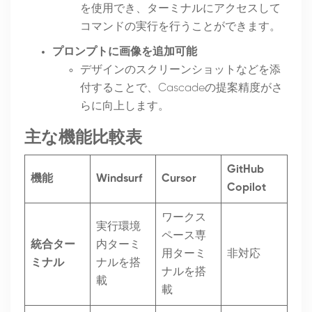
を使用でき、ターミナルにアクセスして
コマンドの実行を行うことができます。
プロンプトに画像を追加可能
デザインのスクリーンショットなどを添
付することで、Cascadeの提案精度がさ
らに向上します。
主な機能比較表
GitHub
機能
Windsurf
Cursor
Copilot
ワークス
実行環境
ペース専
統合ター
内ターミ
用ターミ
非対応
ミナル
ナルを搭
ナルを搭
載
載