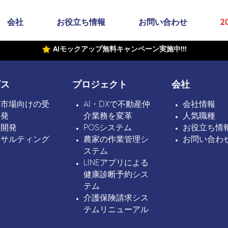
会社
お役立ち情報
お問い合わせ
2
AIモックアップ無料キャンペーン実施中!!!
ビス
プロジェクト
会社
本市場向けの受
AI・DXで不動産仲
会社情報
開発
介業務を変革
人気職種
ボ開発
POSシステム
お役立ち情
ンサルティング
農家の作業管理シ
お問い合わ
ステム
LINEアプリによる
健康診断予約シス
テム
介護保険請求シス
テムリニューアル