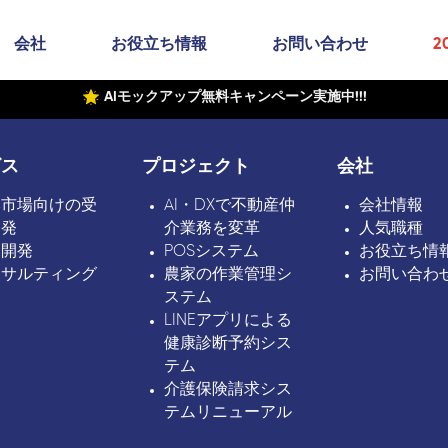
会社
お役立ち情報
お問い合わせ
2
AIモックアップ無料キャンペーン実施中!!!
ビス
プロジェクト
会社
本市場向けの受
AI・DXで不動産仲
会社情報
開発
介業務を変革
人気職種
ボ開発
POSシステム
お役立ち情
ンサルティング
農家の作業管理シ
お問い合わ
ステム
LINEアプリによる
健康診断予約シス
テム
介護保険請求シス
テムリニューアル