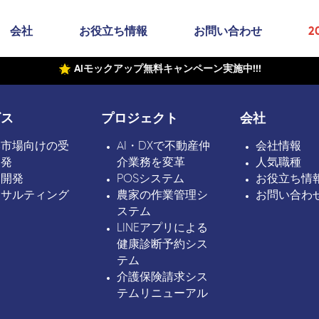
会社
お役立ち情報
お問い合わせ
2
AIモックアップ無料キャンペーン実施中!!!
ビス
プロジェクト
会社
本市場向けの受
AI・DXで不動産仲
会社情報
開発
介業務を変革
人気職種
ボ開発
POSシステム
お役立ち情
ンサルティング
農家の作業管理シ
お問い合わ
ステム
LINEアプリによる
健康診断予約シス
テム
介護保険請求シス
テムリニューアル