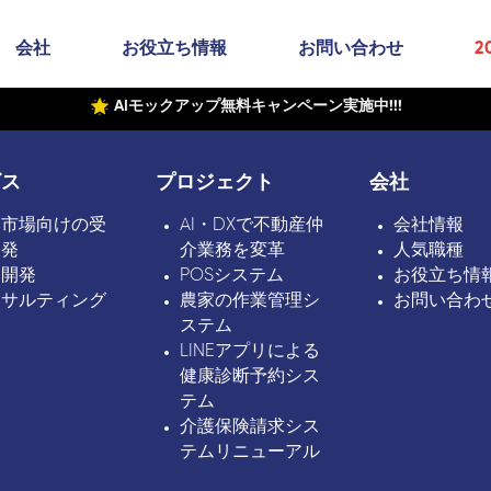
会社
お役立ち情報
お問い合わせ
2
AIモックアップ無料キャンペーン実施中!!!
ビス
プロジェクト
会社
本市場向けの受
AI・DXで不動産仲
会社情報
開発
介業務を変革
人気職種
ボ開発
POSシステム
お役立ち情
ンサルティング
農家の作業管理シ
お問い合わ
ステム
LINEアプリによる
健康診断予約シス
テム
介護保険請求シス
テムリニューアル