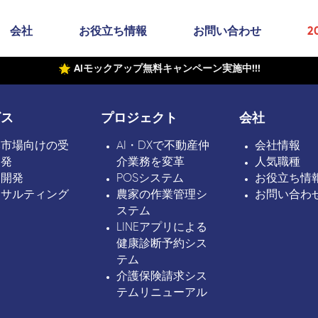
会社
お役立ち情報
お問い合わせ
2
AIモックアップ無料キャンペーン実施中!!!
ビス
プロジェクト
会社
本市場向けの受
AI・DXで不動産仲
会社情報
開発
介業務を変革
人気職種
ボ開発
POSシステム
お役立ち情
ンサルティング
農家の作業管理シ
お問い合わ
ステム
LINEアプリによる
健康診断予約シス
テム
介護保険請求シス
テムリニューアル