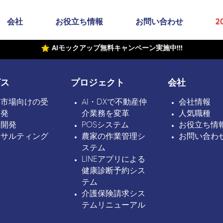
会社
お役立ち情報
お問い合わせ
2
AIモックアップ無料キャンペーン実施中!!!
ビス
プロジェクト
会社
本市場向けの受
AI・DXで不動産仲
会社情報
開発
介業務を変革
人気職種
ボ開発
POSシステム
お役立ち情
ンサルティング
農家の作業管理シ
お問い合わ
ステム
LINEアプリによる
健康診断予約シス
テム
介護保険請求シス
テムリニューアル