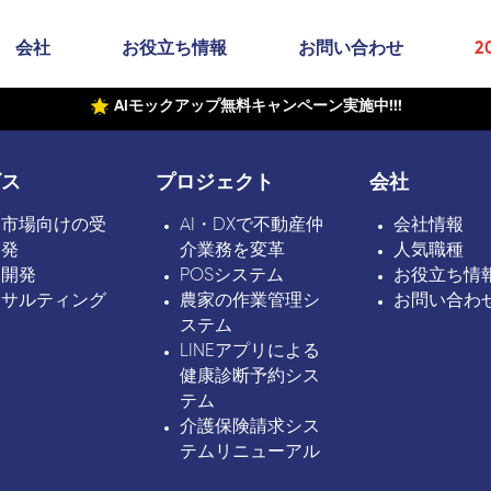
会社
お役立ち情報
お問い合わせ
2
AIモックアップ無料キャンペーン実施中!!!
ビス
プロジェクト
会社
本市場向けの受
AI・DXで不動産仲
会社情報
開発
介業務を変革
人気職種
ボ開発
POSシステム
お役立ち情
ンサルティング
農家の作業管理シ
お問い合わ
ステム
LINEアプリによる
健康診断予約シス
テム
介護保険請求シス
テムリニューアル