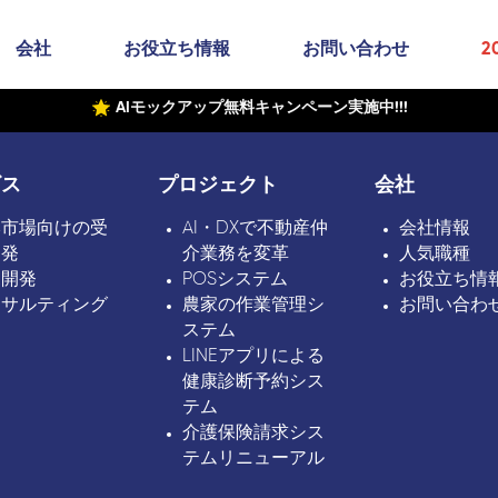
会社
お役立ち情報
お問い合わせ
2
AIモックアップ無料キャンペーン実施中!!!
ビス
プロジェクト
会社
本市場向けの受
AI・DXで不動産仲
会社情報
開発
介業務を変革
人気職種
ボ開発
POSシステム
お役立ち情
ンサルティング
農家の作業管理シ
お問い合わ
ステム
LINEアプリによる
健康診断予約シス
テム
介護保険請求シス
テムリニューアル