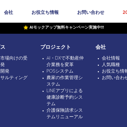
会社
お役立ち情報
お問い合わせ
2
AIモックアップ無料キャンペーン実施中!!!
ビス
プロジェクト
会社
本市場向けの受
AI・DXで不動産仲
会社情報
開発
介業務を変革
人気職種
ボ開発
POSシステム
お役立ち情
ンサルティング
農家の作業管理シ
お問い合わ
ステム
LINEアプリによる
健康診断予約シス
テム
介護保険請求シス
テムリニューアル