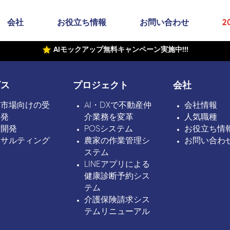
会社
お役立ち情報
お問い合わせ
2
AIモックアップ無料キャンペーン実施中!!!
ビス
プロジェクト
会社
本市場向けの受
AI・DXで不動産仲
会社情報
開発
介業務を変革
人気職種
ボ開発
POSシステム
お役立ち情
ンサルティング
農家の作業管理シ
お問い合わ
ステム
LINEアプリによる
健康診断予約シス
テム
介護保険請求シス
テムリニューアル