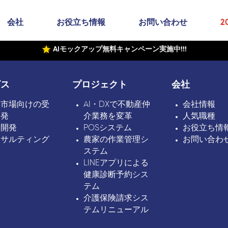
会社
お役立ち情報
お問い合わせ
2
AIモックアップ無料キャンペーン実施中!!!
ビス
プロジェクト
会社
本市場向けの受
AI・DXで不動産仲
会社情報
開発
介業務を変革
人気職種
ボ開発
POSシステム
お役立ち情
ンサルティング
農家の作業管理シ
お問い合わ
ステム
LINEアプリによる
健康診断予約シス
テム
介護保険請求シス
テムリニューアル