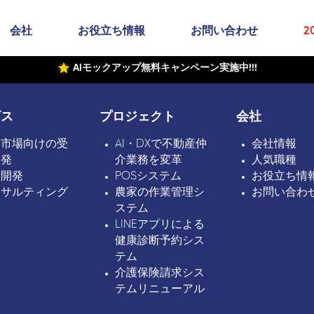
会社
お役立ち情報
お問い合わせ
2
AIモックアップ無料キャンペーン実施中!!!
ビス
プロジェクト
会社
本市場向けの受
AI・DXで不動産仲
会社情報
開発
介業務を変革
人気職種
ボ開発
POSシステム
お役立ち情
ンサルティング
農家の作業管理シ
お問い合わ
ステム
LINEアプリによる
健康診断予約シス
テム
介護保険請求シス
テムリニューアル