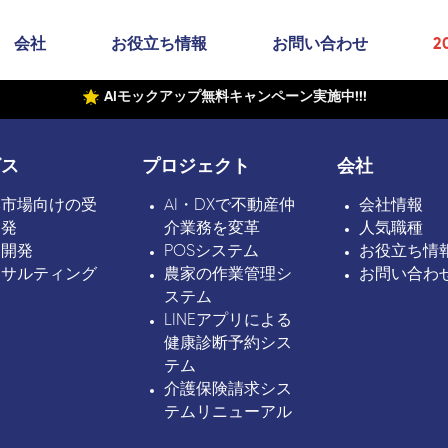
会社
お役立ち情報
お問い合わせ
2
AIモックアップ無料キャンペーン実施中!!!
ビス
プロジェクト
会社
本市場向けの受
AI・DXで不動産仲
会社情報
開発
介業務を変革
人気職種
ボ開発
POSシステム
お役立ち情
ンサルティング
農家の作業管理シ
お問い合わ
ステム
LINEアプリによる
健康診断予約シス
テム
介護保険請求シス
テムリニューアル