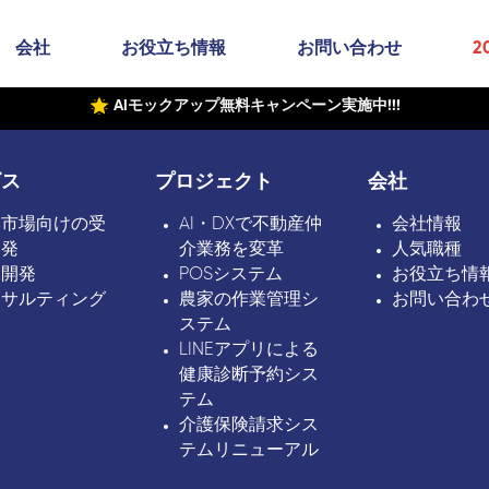
会社
お役立ち情報
お問い合わせ
2
AIモックアップ無料キャンペーン実施中!!!
ビス
プロジェクト
会社
本市場向けの受
AI・DXで不動産仲
会社情報
開発
介業務を変革
人気職種
ボ開発
POSシステム
お役立ち情
ンサルティング
農家の作業管理シ
お問い合わ
ステム
LINEアプリによる
健康診断予約シス
テム
介護保険請求シス
テムリニューアル