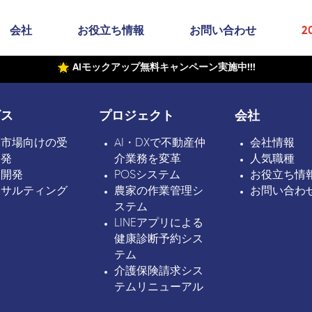
会社
お役立ち情報
お問い合わせ
2
AIモックアップ無料キャンペーン実施中!!!
ビス
プロジェクト
会社
本市場向けの受
AI・DXで不動産仲
会社情報
開発
介業務を変革
人気職種
ボ開発
POSシステム
お役立ち情
ンサルティング
農家の作業管理シ
お問い合わ
ステム
LINEアプリによる
健康診断予約シス
テム
介護保険請求シス
テムリニューアル