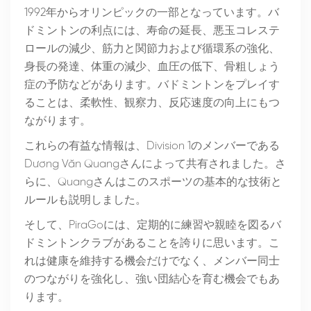
1992年からオリンピックの一部となっています。バ
ドミントンの利点には、寿命の延長、悪玉コレステ
ロールの減少、筋力と関節力および循環系の強化、
身長の発達、体重の減少、血圧の低下、骨粗しょう
症の予防などがあります。バドミントンをプレイす
ることは、柔軟性、観察力、反応速度の向上にもつ
ながります。
これらの有益な情報は、Division 1のメンバーである
Dương Văn Quangさんによって共有されました。さ
らに、Quangさんはこのスポーツの基本的な技術と
ルールも説明しました。
そして、PiraGoには、定期的に練習や親睦を図るバ
ドミントンクラブがあることを誇りに思います。こ
れは健康を維持する機会だけでなく、メンバー同士
のつながりを強化し、強い団結心を育む機会でもあ
ります。