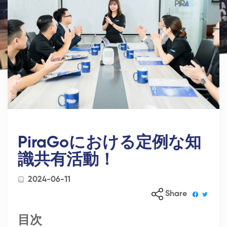
PiraGoにおける定例な知
識共有活動！
2024-06-11
Share
目次