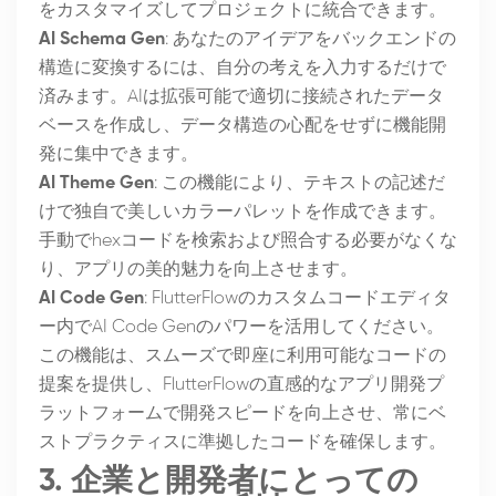
をカスタマイズしてプロジェクトに統合できます。
AI Schema Gen
: あなたのアイデアをバックエンドの
構造に変換するには、自分の考えを入力するだけで
済みます。AIは拡張可能で適切に接続されたデータ
ベースを作成し、データ構造の心配をせずに機能開
発に集中できます。
AI Theme Gen
: この機能により、テキストの記述だ
けで独自で美しいカラーパレットを作成できます。
手動でhexコードを検索および照合する必要がなくな
り、アプリの美的魅力を向上させます。
AI Code Gen
: FlutterFlowのカスタムコードエディタ
ー内でAI Code Genのパワーを活用してください。
この機能は、スムーズで即座に利用可能なコードの
提案を提供し、FlutterFlowの直感的なアプリ開発プ
ラットフォームで開発スピードを向上させ、常にベ
ストプラクティスに準拠したコードを確保します。
3. 企業と開発者にとっての