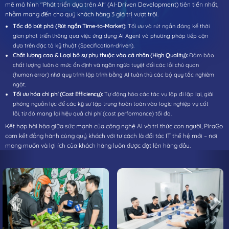
mẽ mô hình "Phát triển dựa trên AI" (AI-Driven Development) tiên tiến nhất,
nhằm mang đến cho quý khách hàng 3 giá trị vượt trội.
Tốc độ bứt phá (Rút ngắn Time-to-Market):
Tối ưu và rút ngắn đáng kể thời
gian phát triển thông qua việc ứng dụng AI Agent và phương pháp tiếp cận
dựa trên đặc tả kỹ thuật (Specification-driven).
Chất lượng cao & Loại bỏ sự phụ thuộc vào cá nhân (High Quality):
Đảm bảo
chất lượng luôn ở mức ổn định và ngăn ngừa tuyệt đối các lỗi chủ quan
(human error) nhờ quy trình lập trình bằng AI tuân thủ các bộ quy tắc nghiêm
ngặt.
Tối ưu hóa chi phí (Cost Efficiency):
Tự động hóa các tác vụ lặp đi lặp lại, giải
phóng nguồn lực để các kỹ sư tập trung hoàn toàn vào logic nghiệp vụ cốt
lõi, từ đó mang lại hiệu quả chi phí (cost performance) tối đa.
Kết hợp hài hòa giữa sức mạnh của công nghệ AI và tri thức con người, PiraGo
cam kết đồng hành cùng quý khách với tư cách là đối tác IT thế hệ mới – nơi
mong muốn và lợi ích của khách hàng luôn được đặt lên hàng đầu.