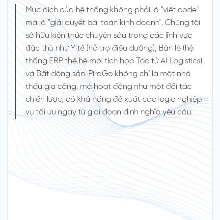
Mục đích của hệ thống không phải là "viết code"
mà là "giải quyết bài toán kinh doanh". Chúng tôi
sở hữu kiến thức chuyên sâu trong các lĩnh vực
đặc thù như Y tế (hỗ trợ điều dưỡng), Bán lẻ (hệ
thống ERP thế hệ mới tích hợp Tác tử AI Logistics)
và Bất động sản. PiraGo không chỉ là một nhà
thầu gia công, mà hoạt động như một đối tác
chiến lược, có khả năng đề xuất các logic nghiệp
vụ tối ưu ngay từ giai đoạn định nghĩa yêu cầu.