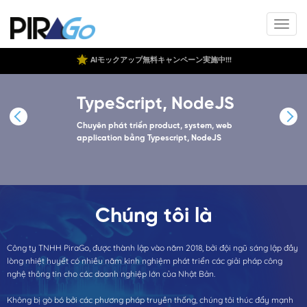
AIモックアップ無料キャンペーン実施中!!!
TypeScript, NodeJS
Chuyên phát triển product, system, web
application bằng Typescript, NodeJS
Chúng tôi là
Công ty TNHH PiraGo, được thành lập vào năm 2018, bởi đội ngũ sáng lập đầy
lòng nhiệt huyết có nhiều năm kinh nghiệm phát triển các giải pháp công
nghệ thông tin cho các doanh nghiệp lớn của Nhật Bản.
Không bị gò bó bởi các phương pháp truyền thống, chúng tôi thúc đẩy mạnh