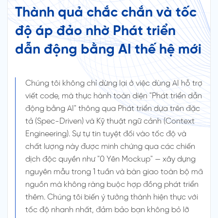
Thành quả chắc chắn và tốc
độ áp đảo nhờ Phát triển
dẫn động bằng AI thế hệ mới
Chúng tôi không chỉ dừng lại ở việc dùng AI hỗ trợ
viết code, mà thực hành toàn diện "Phát triển dẫn
động bằng AI" thông qua Phát triển dựa trên đặc
tả (Spec-Driven) và Kỹ thuật ngữ cảnh (Context
Engineering). Sự tự tin tuyệt đối vào tốc độ và
chất lượng này được minh chứng qua các chiến
dịch độc quyền như "0 Yên Mockup" — xây dựng
nguyên mẫu trong 1 tuần và bàn giao toàn bộ mã
nguồn mà không ràng buộc hợp đồng phát triển
thêm. Chúng tôi biến ý tưởng thành hiện thực với
tốc độ nhanh nhất, đảm bảo bạn không bỏ lỡ