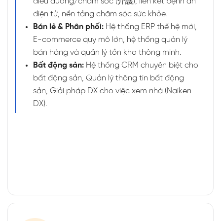
điều dưỡng/chăm sóc (介護), liên kết bệnh án
điện tử, nền tảng chăm sóc sức khỏe.
Bán lẻ & Phân phối:
Hệ thống ERP thế hệ mới,
E-commerce quy mô lớn, hệ thống quản lý
bán hàng và quản lý tồn kho thông minh.
Bất động sản:
Hệ thống CRM chuyên biệt cho
bất động sản, Quản lý thông tin bất động
sản, Giải pháp DX cho việc xem nhà (Naiken
DX).