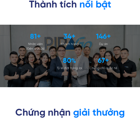
Thành tích
nổi bật
100
+
41
+
180
+
Nhân viên
Khách hàng
Dự án
(Đến 6/2026)
98
82
+
%
Tỷ lệ đặt hàng lại
Chứng chỉ quốc tế
Chứng nhận
giải thưởng