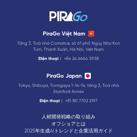
PiraGo Việt Nam
Tầng 3, Toà nhà Comatce, số 61 phố Nguỵ Như Kon
Tum, Thanh Xuân, Hà Nội, Việt Nam
Điện thoại：
+84 24 6664 3938
PiraGo Japan
Tokyo, Shibuya, Tomigaya 1-14-14, tầng 3, Toà nhà
Stanford Annex
Điện thoại：
+81 80 7702 2197
人材開発戦略の取り組み
オフショアとは
2025年生成AIトレンドと企業活用ガイド