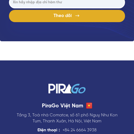
Theo dõi
PiraGo Việt Nam
Tầng 3, Toà nhà Comatce, số 61 phố Nguỵ Như Kon
Tum, Thanh Xuân, Hà Nội, Việt Nam
Điện thoại：
+84 24 6664 3938