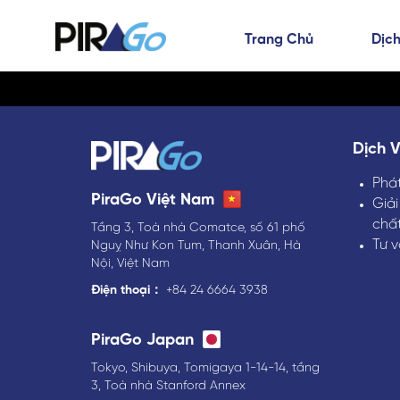
Trang Chủ
Dịch
Dịch 
Phát
PiraGo Việt Nam
Giải
chấ
Tầng 3, Toà nhà Comatce, số 61 phố
Tư 
Nguỵ Như Kon Tum, Thanh Xuân, Hà
Nội, Việt Nam
Điện thoại：
+84 24 6664 3938
PiraGo Japan
Tokyo, Shibuya, Tomigaya 1-14-14, tầng
3, Toà nhà Stanford Annex