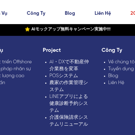
 Vụ
Công Ty
Blog
Liên Hệ
2
AIモックアップ無料キャンペーン実施中!!!
Vụ
Project
Công Ty
 triển Offshore
AI・DXで不動産仲
Về chúng tô
 pháp nhân sự
介業務を変革
Tuyển dụng
t lượng cao
POSシステム
Blog
vấn
農家の作業管理シ
Liên Hệ
ステム
LINEアプリによる
健康診断予約シス
テム
介護保険請求シス
テムリニューアル