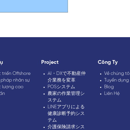
Vụ
Project
Công Ty
 triển Offshore
AI・DXで不動産仲
Về chúng tô
 pháp nhân sự
介業務を変革
Tuyển dụng
t lượng cao
POSシステム
Blog
vấn
農家の作業管理シ
Liên Hệ
ステム
LINEアプリによる
健康診断予約シス
テム
介護保険請求シス