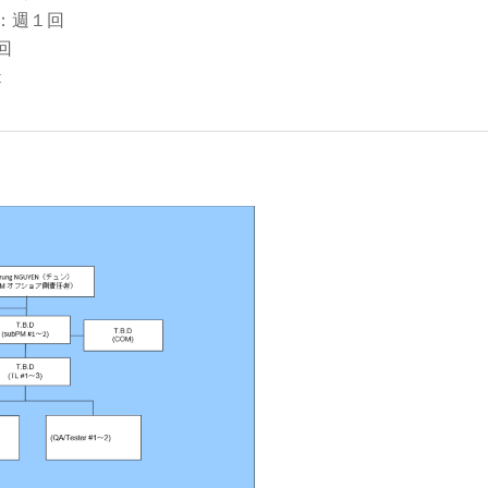
：週１回
回
k