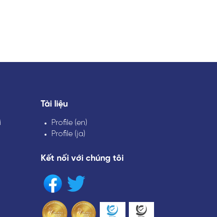
Tài liệu
i
Profile (en)
Profile (ja)
Kết nối với chúng tôi