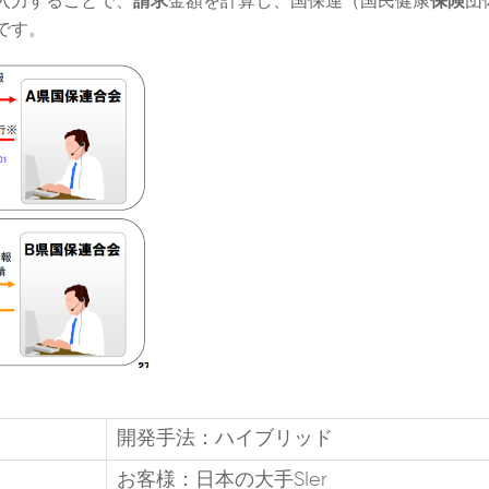
入力することで、
請求
金額を計算し、国保連（国民健康
保険
団
です。
開発手法：ハイブリッド
お客様：日本の大手SIer