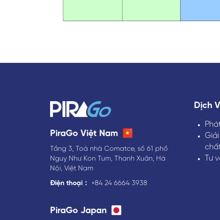
Dịch 
Phát
PiraGo Việt Nam
Giải
chấ
Tầng 3, Toà nhà Comatce, số 61 phố
Tư 
Nguỵ Như Kon Tum, Thanh Xuân, Hà
Nội, Việt Nam
Điện thoại：
+84 24 6664 3938
PiraGo Japan