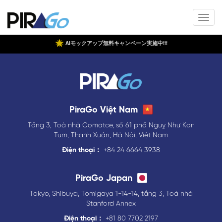
AIモックアップ無料キャンペーン実施中!!!
PiraGo Việt Nam
Tầng 3, Toà nhà Comatce, số 61 phố Nguỵ Như Kon
Tum, Thanh Xuân, Hà Nội, Việt Nam
Điện thoại：
+84 24 6664 3938
PiraGo Japan
Tokyo, Shibuya, Tomigaya 1-14-14, tầng 3, Toà nhà
Stanford Annex
Điện thoại：
+81 80 7702 2197