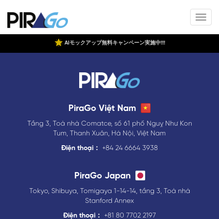
AIモックアップ無料キャンペーン実施中!!!
PiraGo Việt Nam
Tầng 3, Toà nhà Comatce, số 61 phố Nguỵ Như Kon
Tum, Thanh Xuân, Hà Nội, Việt Nam
Điện thoại：
+84 24 6664 3938
PiraGo Japan
Tokyo, Shibuya, Tomigaya 1-14-14, tầng 3, Toà nhà
Stanford Annex
Điện thoại：
+81 80 7702 2197