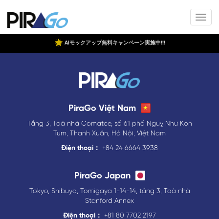
AIモックアップ無料キャンペーン実施中!!!
PiraGo Việt Nam
Tầng 3, Toà nhà Comatce, số 61 phố Nguỵ Như Kon
Tum, Thanh Xuân, Hà Nội, Việt Nam
Điện thoại：
+84 24 6664 3938
PiraGo Japan
Tokyo, Shibuya, Tomigaya 1-14-14, tầng 3, Toà nhà
Stanford Annex
Điện thoại：
+81 80 7702 2197