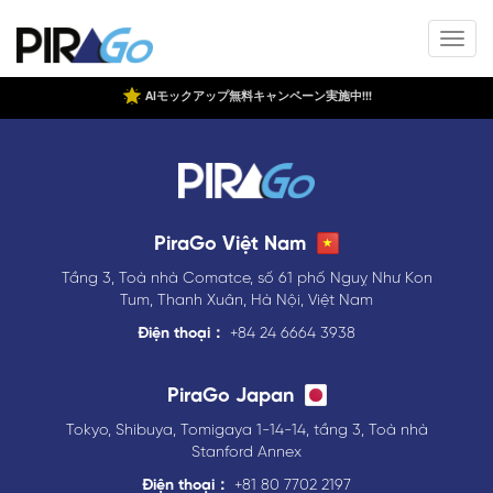
AIモックアップ無料キャンペーン実施中!!!
PiraGo Việt Nam
Tầng 3, Toà nhà Comatce, số 61 phố Nguỵ Như Kon
Tum, Thanh Xuân, Hà Nội, Việt Nam
Điện thoại：
+84 24 6664 3938
PiraGo Japan
Tokyo, Shibuya, Tomigaya 1-14-14, tầng 3, Toà nhà
Stanford Annex
Điện thoại：
+81 80 7702 2197