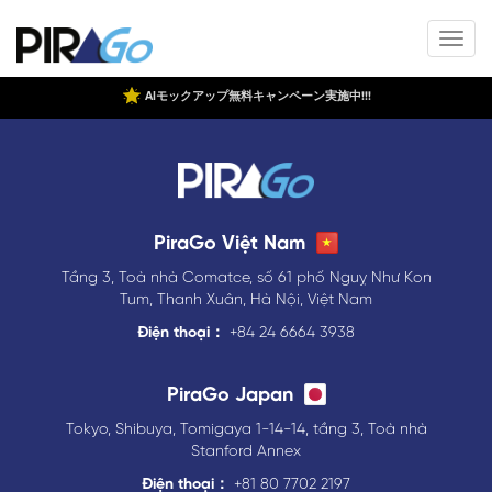
AIモックアップ無料キャンペーン実施中!!!
PiraGo Việt Nam
Tầng 3, Toà nhà Comatce, số 61 phố Nguỵ Như Kon
Tum, Thanh Xuân, Hà Nội, Việt Nam
Điện thoại：
+84 24 6664 3938
PiraGo Japan
Tokyo, Shibuya, Tomigaya 1-14-14, tầng 3, Toà nhà
Stanford Annex
Điện thoại：
+81 80 7702 2197