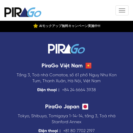
AIモックアップ無料キャンペーン実施中!!!
PiraGo Việt Nam
Tầng 3, Toà nhà Comatce, số 61 phố Nguỵ Như Kon
Tum, Thanh Xuân, Hà Nội, Việt Nam
Điện thoại：
+84 24 6664 3938
PiraGo Japan
Tokyo, Shibuya, Tomigaya 1-14-14, tầng 3, Toà nhà
Stanford Annex
Điện thoại：
+81 80 7702 2197