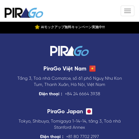
AIモックアップ無料キャンペーン実施中!!!
PiraGo Việt Nam
Tầng 3, Toà nhà Comatce, số 61 phố Nguỵ Như Kon
Tum, Thanh Xuân, Hà Nội, Việt Nam
Điện thoại：
+84 24 6664 3938
PiraGo Japan
Tokyo, Shibuya, Tomigaya 1-14-14, tầng 3, Toà nhà
Stanford Annex
Điện thoại：
+81 80 7702 2197