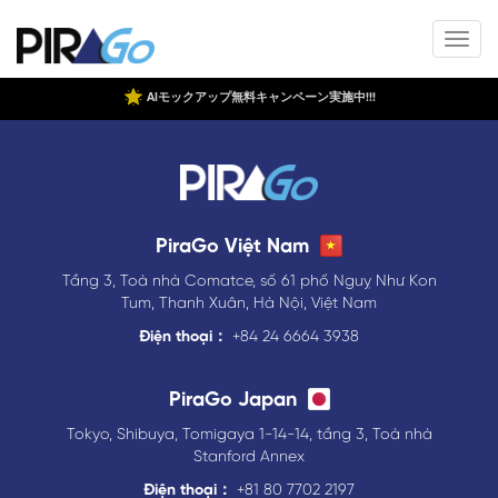
AIモックアップ無料キャンペーン実施中!!!
PiraGo Việt Nam
Tầng 3, Toà nhà Comatce, số 61 phố Nguỵ Như Kon
Tum, Thanh Xuân, Hà Nội, Việt Nam
Điện thoại：
+84 24 6664 3938
PiraGo Japan
Tokyo, Shibuya, Tomigaya 1-14-14, tầng 3, Toà nhà
Stanford Annex
Điện thoại：
+81 80 7702 2197