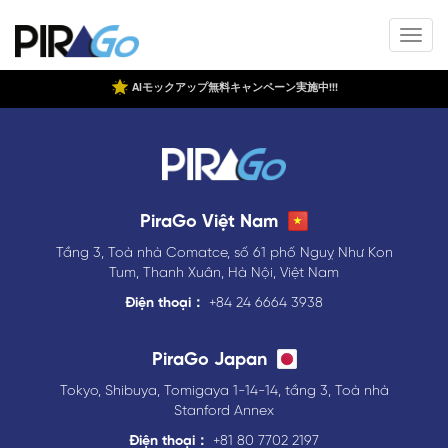
AIモックアップ無料キャンペーン実施中!!!
PiraGo Việt Nam
Tầng 3, Toà nhà Comatce, số 61 phố Nguỵ Như Kon
Tum, Thanh Xuân, Hà Nội, Việt Nam
Điện thoại：
+84 24 6664 3938
PiraGo Japan
Tokyo, Shibuya, Tomigaya 1-14-14, tầng 3, Toà nhà
Stanford Annex
Điện thoại：
+81 80 7702 2197