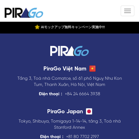
AIモックアップ無料キャンペーン実施中!!!
PiraGo Việt Nam
Tầng 3, Toà nhà Comatce, số 61 phố Nguỵ Như Kon
Tum, Thanh Xuân, Hà Nội, Việt Nam
Điện thoại：
+84 24 6664 3938
PiraGo Japan
Tokyo, Shibuya, Tomigaya 1-14-14, tầng 3, Toà nhà
Stanford Annex
Điện thoại：
+81 80 7702 2197