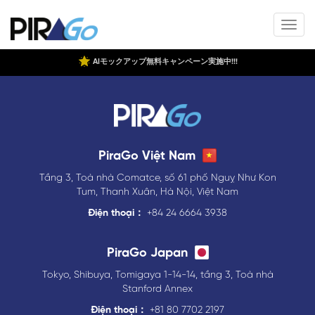
AIモックアップ無料キャンペーン実施中!!!
PiraGo Việt Nam
Tầng 3, Toà nhà Comatce, số 61 phố Nguỵ Như Kon
Tum, Thanh Xuân, Hà Nội, Việt Nam
Điện thoại：
+84 24 6664 3938
PiraGo Japan
Tokyo, Shibuya, Tomigaya 1-14-14, tầng 3, Toà nhà
Stanford Annex
Điện thoại：
+81 80 7702 2197