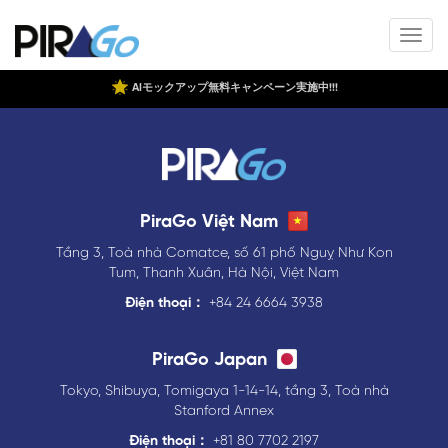
AIモックアップ無料キャンペーン実施中!!!
PiraGo Việt Nam
Tầng 3, Toà nhà Comatce, số 61 phố Nguỵ Như Kon
Tum, Thanh Xuân, Hà Nội, Việt Nam
Điện thoại：
+84 24 6664 3938
PiraGo Japan
Tokyo, Shibuya, Tomigaya 1-14-14, tầng 3, Toà nhà
Stanford Annex
Điện thoại：
+81 80 7702 2197