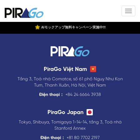
AIモックアップ無料キャンペーン実施中!!!
PiraGo Việt Nam
Tầng 3, Toà nhà Comatce, số 61 phố Nguỵ Như Kon
Tum, Thanh Xuân, Hà Nội, Việt Nam
Điện thoại：
+84 24 6664 3938
PiraGo Japan
Tokyo, Shibuya, Tomigaya 1-14-14, tầng 3, Toà nhà
Stanford Annex
Điện thoại：
+81 80 7702 2197