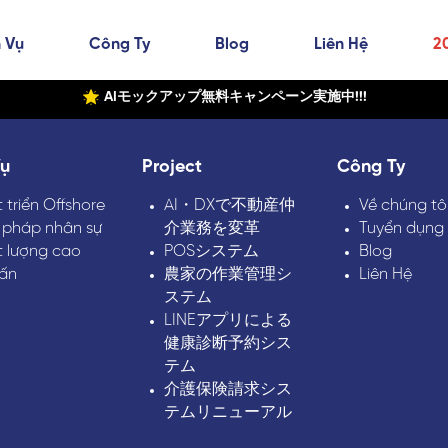
 Vụ
Công Ty
Blog
Liên Hệ
2
AIモックアップ無料キャンペーン実施中!!!
Vụ
Project
Công Ty
 triển Offshore
AI・DXで不動産仲
Về chúng tô
 pháp nhân sự
介業務を変革
Tuyển dụng
t lượng cao
POSシステム
Blog
vấn
農家の作業管理シ
Liên Hệ
ステム
LINEアプリによる
健康診断予約シス
テム
介護保険請求シス
テムリニューアル