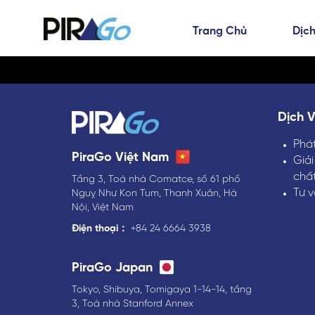
Trang Chủ
Dịch
Dịch 
Phát
PiraGo Việt Nam
Giải
chấ
Tầng 3, Toà nhà Comatce, số 61 phố
Tư 
Nguỵ Như Kon Tum, Thanh Xuân, Hà
Nội, Việt Nam
Điện thoại：
+84 24 6664 3938
PiraGo Japan
Tokyo, Shibuya, Tomigaya 1-14-14, tầng
3, Toà nhà Stanford Annex