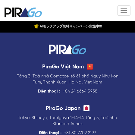
AIモックアップ無料キャンペーン実施中!!!
PiraGo Việt Nam
Tầng 3, Toà nhà Comatce, số 61 phố Nguỵ Như Kon
Tum, Thanh Xuân, Hà Nội, Việt Nam
Điện thoại：
+84 24 6664 3938
PiraGo Japan
Tokyo, Shibuya, Tomigaya 1-14-14, tầng 3, Toà nhà
Stanford Annex
Điện thoại：
+81 80 7702 2197